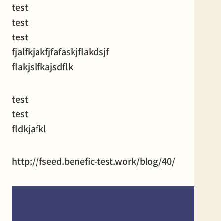
test
test
test
fjalfkjakfjfafaskjflakdsjf
flakjslfkajsdflk
test
test
fldkjafkl
http://fseed.benefic-test.work/blog/40/