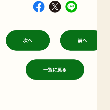
facebook
X
LINE
の
の
の
シ
シ
シ
ェ
ェ
ェ
ア
ア
ア
次へ
前へ
ボ
ボ
ボ
タ
タ
タ
ン
ン
ン
一覧に戻る