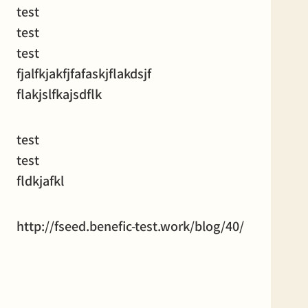
test
test
test
fjalfkjakfjfafaskjflakdsjf
flakjslfkajsdflk
test
test
fldkjafkl
http://fseed.benefic-test.work/blog/40/