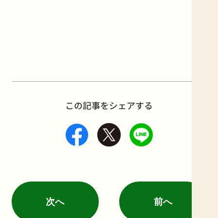
この記事をシェアする
facebook
X
LINE
の
の
の
シ
シ
シ
ェ
ェ
ェ
ア
ア
ア
次へ
前へ
ボ
ボ
ボ
タ
タ
タ