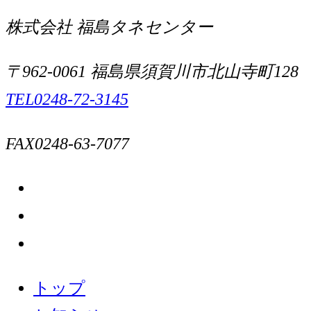
株式会社 福島タネセンター
〒962-0061 福島県須賀川市北山寺町128
TEL
0248-72-3145
FAX
0248-63-7077
instagram
は
line
こ
は
facebook
ち
こ
は
トップ
ら
ち
こ