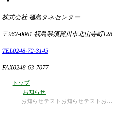
こ
は
facebook
ち
こ
は
株式会社 福島タネセンター
ら
ち
こ
ら
ち
〒962-0061 福島県須賀川市北山寺町128
ら
TEL
0248-72-3145
FAX
0248-63-7077
トップ
お知らせ
お知らせテストお知らせテストお知
らせテストお知らせテストお知らせ