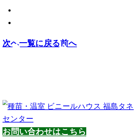
の
X
シ
の
LINE
ェ
シ
の
次へ
一覧に戻る
前へ
ア
ェ
シ
ボ
ア
ェ
タ
ボ
ア
ン
タ
ボ
ン
タ
ン
お問い合わせはこちら